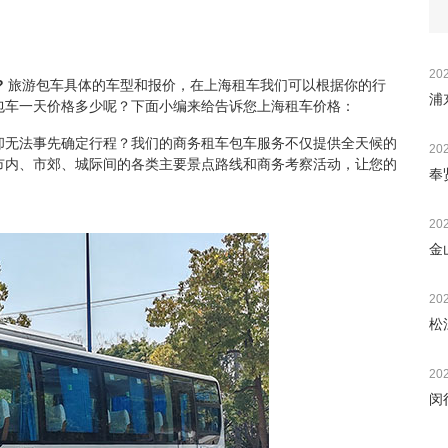
202
?
旅游包车具体的车型和报价，在上海租车我们可以根据你的行
浦
包车一天价格多少呢？下面小编来给告诉您上海租车价格：
却无法事先确定行程？我们的商务租车包车服务不仅提供全天候的
202
市内、市郊、城际间的各类主要景点路线和商务考察活动，让您的
奉
202
金
202
松
202
闵